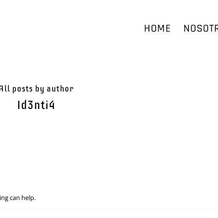
HOME
NOSOT
All posts by author
Id3nti4
ing can help.